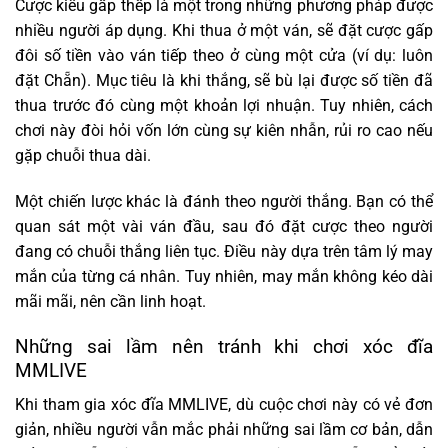
Cược kiểu gấp thếp là một trong những phương pháp được
nhiều người áp dụng. Khi thua ở một ván, sẽ đặt cược gấp
đôi số tiền vào ván tiếp theo ở cùng một cửa (ví dụ: luôn
đặt Chẵn). Mục tiêu là khi thắng, sẽ bù lại được số tiền đã
thua trước đó cùng một khoản lợi nhuận. Tuy nhiên, cách
chơi này đòi hỏi vốn lớn cùng sự kiên nhẫn, rủi ro cao nếu
gặp chuỗi thua dài.
Một chiến lược khác là đánh theo người thắng. Bạn có thể
quan sát một vài ván đầu, sau đó đặt cược theo người
đang có chuỗi thắng liên tục. Điều này dựa trên tâm lý may
mắn của từng cá nhân. Tuy nhiên, may mắn không kéo dài
mãi mãi, nên cần linh hoạt.
Những sai lầm nên tránh khi chơi xóc đĩa
MMLIVE
Khi tham gia xóc đĩa MMLIVE, dù cuộc chơi này có vẻ đơn
giản, nhiều người vẫn mắc phải những sai lầm cơ bản, dẫn