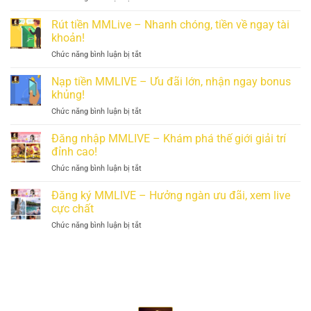
Tải
hội
app
Rút tiền MMLive – Nhanh chóng, tiền về ngay tài
kinh
MMLIVE
doanh
khoản!
–
từ
Chức năng bình luận bị tắt
ở
Trải
ứng
Rút
nghiệm
dụng
tiền
Nạp tiền MMLIVE – Ưu đãi lớn, nhận ngay bonus
livestream
giải
MMLive
cực
khủng!
trí
–
đỉnh!
Chức năng bình luận bị tắt
ở
Nhanh
Nạp
chóng,
tiền
Đăng nhập MMLIVE – Khám phá thế giới giải trí
tiền
MMLIVE
về
đỉnh cao!
–
ngay
Chức năng bình luận bị tắt
ở
Ưu
tài
Đăng
đãi
khoản!
nhập
Đăng ký MMLIVE – Hưởng ngàn ưu đãi, xem live
lớn,
MMLIVE
nhận
cực chất
–
ngay
Chức năng bình luận bị tắt
ở
Khám
bonus
Đăng
phá
khủng!
ký
thế
MMLIVE
giới
–
giải
Hưởng
trí
ngàn
đỉnh
ưu
cao!