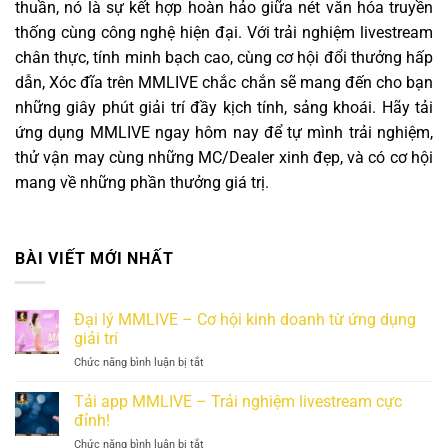
thuần, nó là sự kết hợp hoàn hảo giữa nét văn hóa truyền
thống cùng công nghệ hiện đại. Với trải nghiệm livestream
chân thực, tính minh bạch cao, cùng cơ hội đổi thưởng hấp
dẫn, Xóc đĩa trên MMLIVE chắc chắn sẽ mang đến cho bạn
những giây phút giải trí đầy kịch tính, sảng khoái. Hãy tải
ứng dụng MMLIVE ngay hôm nay để tự mình trải nghiệm,
thử vận may cùng những MC/Dealer xinh đẹp, và có cơ hội
mang về những phần thưởng giá trị.
BÀI VIẾT MỚI NHẤT
Đại lý MMLIVE – Cơ hội kinh doanh từ ứng dụng
giải trí
Chức năng bình luận bị tắt
ở
Đại
lý
Tải app MMLIVE – Trải nghiệm livestream cực
MMLIVE
đỉnh!
–
Chức năng bình luận bị tắt
ở
Cơ