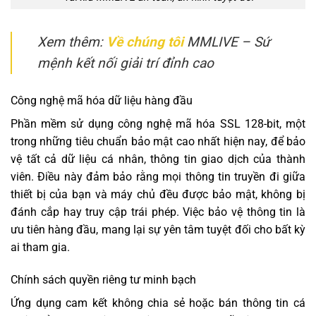
Xem thêm:
Về chúng tôi
MMLIVE – Sứ
mệnh kết nối giải trí đỉnh cao
Công nghệ mã hóa dữ liệu hàng đầu
Phần mềm sử dụng công nghệ mã hóa SSL 128-bit, một
trong những tiêu chuẩn bảo mật cao nhất hiện nay, để bảo
vệ tất cả dữ liệu cá nhân, thông tin giao dịch của thành
viên. Điều này đảm bảo rằng mọi thông tin truyền đi giữa
thiết bị của bạn và máy chủ đều được bảo mật, không bị
đánh cắp hay truy cập trái phép. Việc bảo vệ thông tin là
ưu tiên hàng đầu, mang lại sự yên tâm tuyệt đối cho bất kỳ
ai tham gia.
Chính sách quyền riêng tư minh bạch
Ứng dụng cam kết không chia sẻ hoặc bán thông tin cá