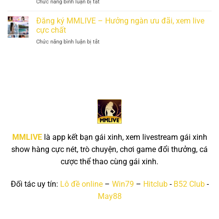
Chức năng bình luận bị tắt
ở
Ưu
tài
Đăng
đãi
khoản!
nhập
Đăng ký MMLIVE – Hưởng ngàn ưu đãi, xem live
lớn,
MMLIVE
nhận
cực chất
–
ngay
Chức năng bình luận bị tắt
ở
Khám
bonus
Đăng
phá
khủng!
ký
thế
MMLIVE
giới
–
giải
Hưởng
trí
ngàn
đỉnh
ưu
cao!
đãi,
xem
live
cực
MMLIVE
là app kết bạn gái xinh, xem livestream gái xinh
chất
show hàng cực nét, trò chuyện, chơi game đổi thưởng, cá
cược thể thao cùng gái xinh.
Đối tác uy tín:
Lô đề online
–
Win79
–
Hitclub
-
B52 Club
-
May88