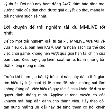
kỹ thuật. Đội ngũ này hoạt động 24/7, đảm bảo rằng mọi
vướng mắc của dân chơi được giải quyết kịp thời, mang lại
trải nghiệm suôn sẻ nhất.
Lời khuyên để trải nghiệm tài xỉu MMLIVE tốt
nhất
Để có một trải nghiệm giải trí tài xỉu MMLIVE vừa vui vẻ,
vừa hiệu quả, bạn nên lưu ý. Đặt ra ngân sách cụ thể cho
việc chơi game, không nên vượt quá giới hạn tài chính của
bản thân. Điều này giúp kiểm soát rủi ro, tránh những tổn
thất không mong muốn.
Trước khi tham gia bất kỳ trò chơi nào, hãy dành thời gian
tìm hiểu kỹ luật chơi, tỷ lệ cược để tránh những sai lầm
không đáng có. Việc hiểu rõ quy tắc là chìa khóa để đưa ra
quyết định thông minh. Applive thường xuyên có các
khuyến mãi hấp dẫn dành cho thành viên. Hãy theo dõi,
tận dụng những ưu đãi này để tăng thêm cơ hội chiến