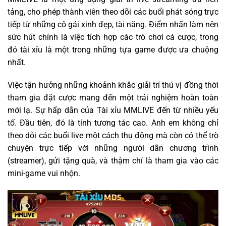
tảng, cho phép thành viên theo dõi các buổi phát sóng trực
tiếp từ những cô gái xinh đẹp, tài năng. Điểm nhấn làm nên
sức hút chính là việc tích hợp các trò chơi cá cược, trong
đó tài xỉu là một trong những tựa game được ưa chuộng
nhất.
Việc tận hưởng những khoảnh khắc giải trí thú vị đồng thời
tham gia đặt cược mang đến một trải nghiệm hoàn toàn
mới lạ. Sự hấp dẫn của Tài xỉu MMLIVE đến từ nhiều yếu
tố. Đầu tiên, đó là tính tương tác cao. Anh em không chỉ
theo dõi các buổi live một cách thụ động mà còn có thể trò
chuyện trực tiếp với những người dẫn chương trình
(streamer), gửi tặng quà, và thậm chí là tham gia vào các
mini-game vui nhộn.