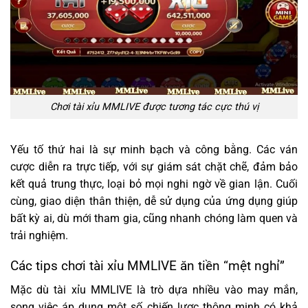
Chơi tài xỉu MMLIVE được tương tác cực thú vị
Yếu tố thứ hai là sự minh bạch và công bằng. Các ván
cược diễn ra trực tiếp, với sự giám sát chặt chẽ, đảm bảo
kết quả trung thực, loại bỏ mọi nghi ngờ về gian lận. Cuối
cùng, giao diện thân thiện, dễ sử dụng của ứng dụng giúp
bất kỳ ai, dù mới tham gia, cũng nhanh chóng làm quen và
trải nghiệm.
Các tips chơi tài xỉu MMLIVE ăn tiền “mệt nghỉ”
Mặc dù tài xỉu MMLIVE là trò dựa nhiều vào may mắn,
song việc áp dụng một số chiến lược thông minh có khả