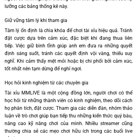
lưỡng các bảng thống kê này.
Giữ vững tâm lý khi tham gia
Tâm lý ổn định là chìa khóa để chơi tài xỉu hiệu quả. Tránh
đặt cược dựa trên cảm xúc, đặc biệt khi đang thua liên
tiếp. Việc giữ bình tĩnh giúp anh em đưa ra những quyết
định sáng suốt, tránh các quyết định vội vàng, thiếu suy
nghĩ. Khi cảm thấy mệt mỏi hoặc bị chi phối bởi cảm xúc,
tốt nhất nên tạm dừng để nghỉ ngơi.
Học hỏi kinh nghiệm từ các chuyên gia
Tài xỉu MMLIVE là một cộng đồng lớn, người chơi có thể
học hỏi từ những thành viên có kinh nghiệm, theo dõi cách
họ phân tích, đặt cược. Tham gia các diễn đàn, nhóm thảo
luận về trò chơi giúp bạn tiếp thu những kiến thức quý báu,
nâng cao kỹ năng chơi của mình. Nhiều streamer cũng
thường chia sẻ các mẹo chơi hữu ích trong các buổi live